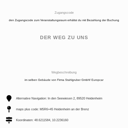
Zugangscode
den Zugangscode zum Veranstaltungsraum erhältst du mit Bezahlung der Buchung
DER WEG ZU UNS
Wegbeschreibung
im selben Gebäude von Firma Stahlgruber GmbH/ Europcar
Alternative Navigation: In den Seewiesen 2, 89520 Heidenheim
maps plus code: M5R6+45 Heidenheim an der Brenz
Koordinaten: 48.6211584, 10.2236160