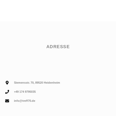
ADRESSE
Siemensstr. 70, 89520 Heidenheim
+49 174 9795035
info@treff70.de