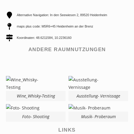
Alternative Navigation: In den Seewiesen 2, 89520 Heidenheim
maps plus code: M5R6+45 Heidenheim an der Brenz
Koordinaten: 48.6211584, 10.2236160
ANDERE RAUMNUTZUNGEN
Wine_Whisky-Testing
Ausstellung- Vernissage
Foto- Shooting
Musik- Proberaum
LINKS