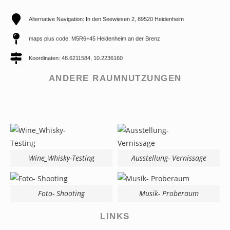
Alternative Navigation: In den Seewiesen 2, 89520 Heidenheim
maps plus code: M5R6+45 Heidenheim an der Brenz
Koordinaten: 48.6211584, 10.2236160
ANDERE RAUMNUTZUNGEN
Wine_Whisky-Testing
Ausstellung- Vernissage
Foto- Shooting
Musik- Proberaum
LINKS