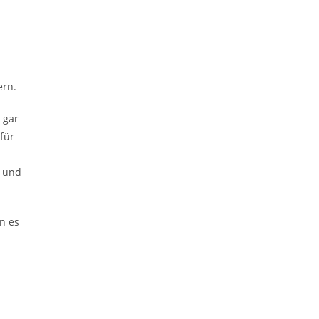
ern.
 gar
für
t und
n es