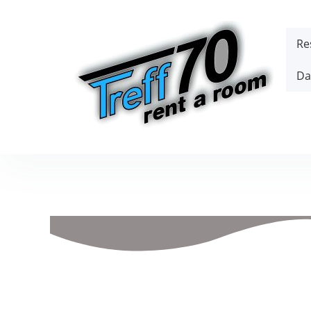
Re
Da